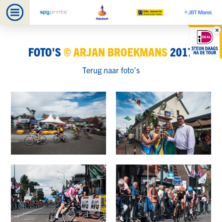
FOTO'S
© ARJAN BROEKMANS
2017
Terug naar foto’s