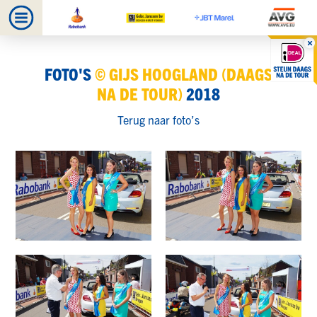
FOTO'S
© GIJS HOOGLAND (DAAGS
NA DE TOUR)
2018
Terug naar foto’s