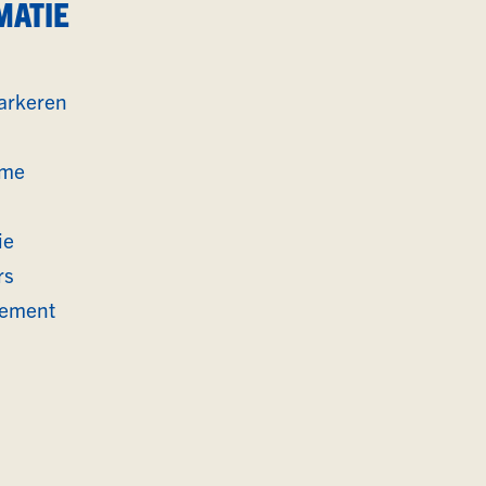
MATIE
arkeren
ame
ie
rs
lement