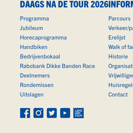
DAAGS NA DE TOUR 2026
INFOR
Programma
Parcours
Jubileum
Verkeer/p
Horecaprogramma
Erelijst
Handbiken
Walk of f
Bedrijvenbokaal
Historie
Rabobank Dikke Banden Race
Organisat
Deelnemers
Vrijwillige
Rondemissen
Huisrege
Uitslagen
Contact